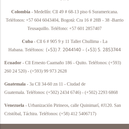
Colombia
- Medellín: Cll 49 # 68-13 piso 6 Suramericana.
Teléfonos: +57 604 6043404, Bogotá: Cra 16 # 28B - 38 -Barrio
Teusaquillo. Teléfono: +57 601 2857407
Cuba
- Cll 6 # 905 9 y 11 Taller Chullima - La
(+53) 7. 2044140 - (+53) 5. 2853744
Habana.
Teléfonos:
Ecuador
- Cll Ernesto Caamaño 186 - Quito.
Teléfonos:
(+593)
260 24 520) - (+593) 99 973 2628
Guatemala
- 3a Cll 34-60 zn 11 - Ciudad de
Guatemala.
Teléfonos:
(+502) 2434 6746) - (+502) 2293 6868
Venezuela
- Urbanización Pirineos, calle Quinimarí, #J120. San
Cristóbal, Táchira.
Teléfonos:
(+58) 412 5406717)