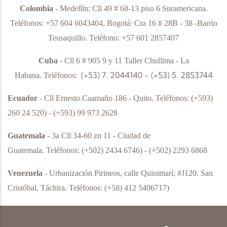
Colombia
- Medellín: Cll 49 # 68-13 piso 6 Suramericana.
Teléfonos: +57 604 6043404, Bogotá: Cra 16 # 28B - 38 -Barrio
Teusaquillo. Teléfono: +57 601 2857407
Cuba
- Cll 6 # 905 9 y 11 Taller Chullima - La
(+53) 7. 2044140 - (+53) 5. 2853744
Habana.
Teléfonos:
Ecuador
- Cll Ernesto Caamaño 186 - Quito.
Teléfonos:
(+593)
260 24 520) - (+593) 99 973 2628
Guatemala
- 3a Cll 34-60 zn 11 - Ciudad de
Guatemala.
Teléfonos:
(+502) 2434 6746) - (+502) 2293 6868
Venezuela
- Urbanización Pirineos, calle Quinimarí, #J120. San
Cristóbal, Táchira.
Teléfonos:
(+58) 412 5406717)